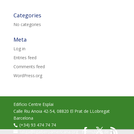
ACCIÓ SOCIAL I JOVES
Categories
No categories
ESPLAIS
Meta
Log in
SUPORT TERCER SECTOR
Entries feed
Comments feed
WordPress.org
Edificio Centre Esplai
Calle Riu Anoia 42-54
,
08820
El Prat de LLobregat
Barcelona
CONEIX FUNDESPLAI
(+34) 93 474 74 74
laliga@ligaiberoamericana.org
Formulario de
La Fundació