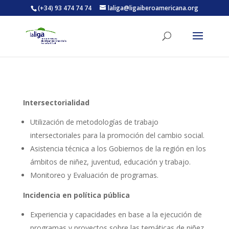
(+34) 93 474 74 74
laliga@ligaiberoamericana.org
ACTIVITATS D'ESTIU
MÓN ESCOLAR
Intersectorialidad
Utilización de metodologías de trabajo
ALBERG CENTRE ESPLAI
intersectoriales para la promoción del cambio social.
Asistencia técnica a los Gobiernos de la región en los
ámbitos de niñez, juventud, educación y trabajo.
FORMACIÓ
Monitoreo y Evaluación de programas.
Incidencia en política pública
CASES DE COLÒNIES
Experiencia y capacidades en base a la ejecución de
programas y proyectos sobre las temáticas de niñez