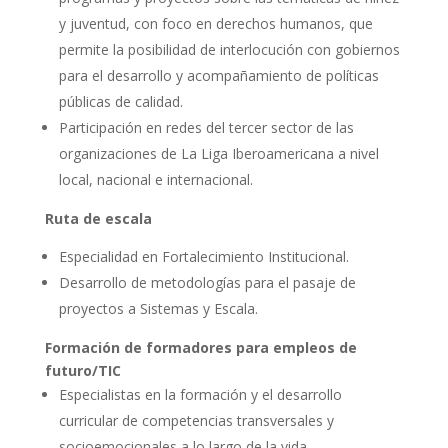
ACCIÓ SOCIAL I JOVES
y juventud, con foco en derechos humanos, que
permite la posibilidad de interlocución con gobiernos
para el desarrollo y acompañamiento de políticas
ESPLAIS
públicas de calidad.
Participación en redes del tercer sector de las
organizaciones de La Liga Iberoamericana a nivel
SUPORT TERCER SECTOR
local, nacional e internacional.
Ruta de escala
Especialidad en Fortalecimiento Institucional.
Desarrollo de metodologías para el pasaje de
proyectos a Sistemas y Escala.
Formación de formadores para empleos de
futuro/TIC
Especialistas en la formación y el desarrollo
CONEIX FUNDESPLAI
curricular de competencias transversales y
La Fundació
socioemocionales a lo largo de la vida.