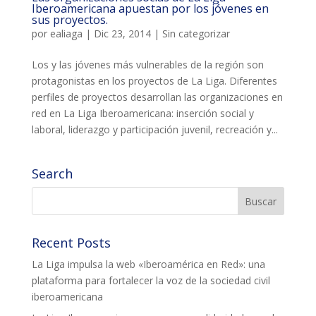
Iberoamericana apuestan por los jóvenes en
ACCIÓ SOCIAL I JOVES
sus proyectos.
por
ealiaga
|
Dic 23, 2014
|
Sin categorizar
Los y las jóvenes más vulnerables de la región son
ESPLAIS
protagonistas en los proyectos de La Liga. Diferentes
perfiles de proyectos desarrollan las organizaciones en
red en La Liga Iberoamericana: inserción social y
SUPORT TERCER SECTOR
laboral, liderazgo y participación juvenil, recreación y...
Search
Recent Posts
La Liga impulsa la web «Iberoamérica en Red»: una
plataforma para fortalecer la voz de la sociedad civil
CONEIX FUNDESPLAI
iberoamericana
La Fundació