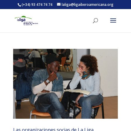
(+34) 93 474 74 74
laliga@ligaiberoamericana.org
ACTIVITATS D'ESTIU
MÓN ESCOLAR
ALBERG CENTRE ESPLAI
FORMACIÓ
CASES DE COLÒNIES
Las organizaciones socias de La Liga