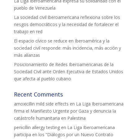
La Liga Iberoamericana expresa su solidaridad con el
pueblo de Venezuela
L'equip
La sociedad civil iberoamericana reflexiona sobre los
Missió i valors
riesgos democráticos y la necesidad de fortalecer el
trabajo en red
Els comptes clars
El espacio cívico se reduce en Iberoamérica y la
Memòria d'activitats
sociedad civil responde: más incidencia, más acción y
más alianzas
Proposta educativa
Posicionamiento de Redes Iberoamericanas de la
Sociedad Civil ante Orden Ejecutiva de Estados Unidos
ACTUALITAT
que afecta al pueblo cubano
Notícies
Recent Comments
Butlletins
amoxicillin mild side effects
en
La Liga Iberoamericana
firma el Manifiesto Urgente por Gaza y denuncia la
Diari de la Fundació
catástrofe humanitaria en Palestina
Fundesplai als mitjans
penicillin allergy testing
en
La Liga Iberoamericana
participa en los “Diálogos por un Nuevo Contrato
Xarxes socials