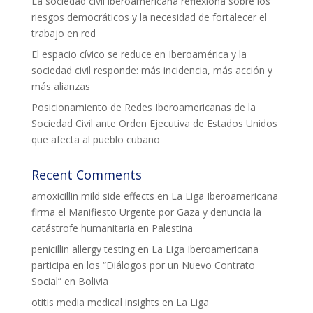
La sociedad civil iberoamericana reflexiona sobre los
riesgos democráticos y la necesidad de fortalecer el
L'equip
trabajo en red
Missió i valors
El espacio cívico se reduce en Iberoamérica y la
sociedad civil responde: más incidencia, más acción y
Els comptes clars
más alianzas
Memòria d'activitats
Posicionamiento de Redes Iberoamericanas de la
Sociedad Civil ante Orden Ejecutiva de Estados Unidos
Proposta educativa
que afecta al pueblo cubano
ACTUALITAT
Recent Comments
amoxicillin mild side effects
en
La Liga Iberoamericana
Notícies
firma el Manifiesto Urgente por Gaza y denuncia la
Butlletins
catástrofe humanitaria en Palestina
penicillin allergy testing
en
La Liga Iberoamericana
Diari de la Fundació
participa en los “Diálogos por un Nuevo Contrato
Fundesplai als mitjans
Social” en Bolivia
otitis media medical insights
en
La Liga
Xarxes socials