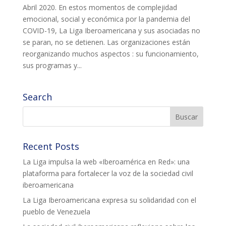
Abril 2020. En estos momentos de complejidad
ACCIÓ SOCIAL I JOVES
emocional, social y económica por la pandemia del
COVID-19, La Liga Iberoamericana y sus asociadas no
se paran, no se detienen. Las organizaciones están
ESPLAIS
reorganizando muchos aspectos : su funcionamiento,
sus programas y...
SUPORT TERCER SECTOR
Search
Recent Posts
La Liga impulsa la web «Iberoamérica en Red»: una
plataforma para fortalecer la voz de la sociedad civil
iberoamericana
La Liga Iberoamericana expresa su solidaridad con el
CONEIX FUNDESPLAI
pueblo de Venezuela
La Fundació