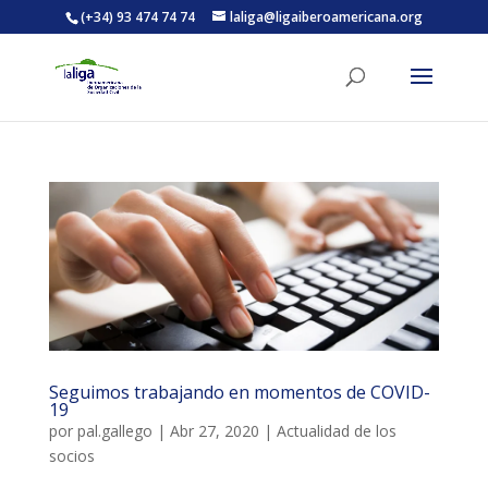
(+34) 93 474 74 74
laliga@ligaiberoamericana.org
ACTIVITATS D'ESTIU
MÓN ESCOLAR
ALBERG CENTRE ESPLAI
FORMACIÓ
Seguimos trabajando en momentos de COVID-
19
CASES DE COLÒNIES
por
pal.gallego
|
Abr 27, 2020
|
Actualidad de los
socios