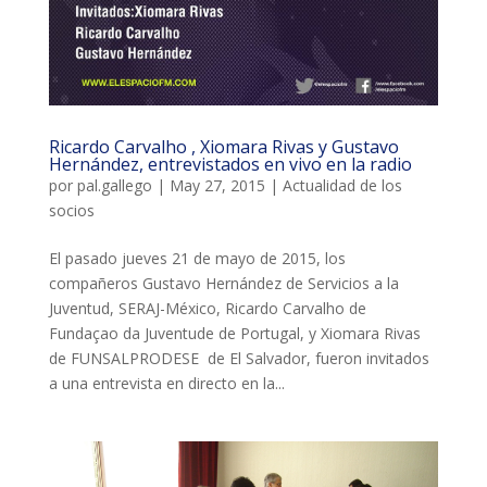
ACCIÓ SOCIAL I JOVES
ESPLAIS
Ricardo Carvalho , Xiomara Rivas y Gustavo
Hernández, entrevistados en vivo en la radio
SUPORT TERCER SECTOR
por
pal.gallego
|
May 27, 2015
|
Actualidad de los
socios
El pasado jueves 21 de mayo de 2015, los
compañeros Gustavo Hernández de Servicios a la
Juventud, SERAJ-México, Ricardo Carvalho de
Fundaçao da Juventude de Portugal, y Xiomara Rivas
de FUNSALPRODESE de El Salvador, fueron invitados
a una entrevista en directo en la...
CONEIX FUNDESPLAI
La Fundació