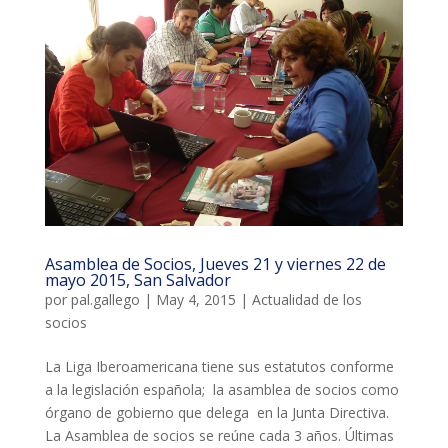
L'equip
Missió i valors
Els comptes clars
Memòria d'activitats
Proposta educativa
ACTUALITAT
Asamblea de Socios, Jueves 21 y viernes 22 de
mayo 2015, San Salvador
Notícies
por
pal.gallego
|
May 4, 2015
|
Actualidad de los
socios
Butlletins
Diari de la Fundació
La Liga Iberoamericana tiene sus estatutos conforme
a la legislación española; la asamblea de socios como
Fundesplai als mitjans
órgano de gobierno que delega en la Junta Directiva.
La Asamblea de socios se reúne cada 3 años. Últimas
Xarxes socials