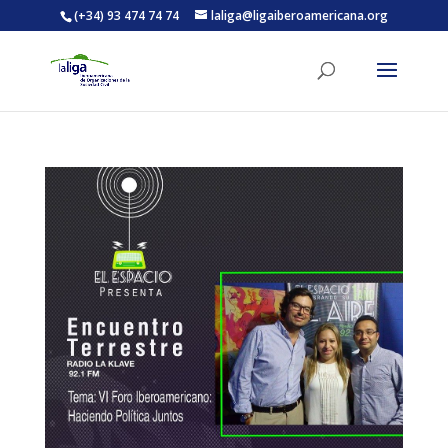
(+34) 93 474 74 74
laliga@ligaiberoamericana.org
ACTIVITATS D'ESTIU
MÓN ESCOLAR
ALBERG CENTRE ESPLAI
FORMACIÓ
CASES DE COLÒNIES