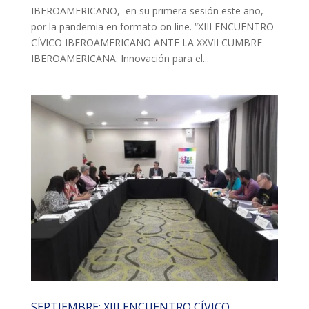
IBEROAMERICANO, en su primera sesión este año,
L'equip
por la pandemia en formato on line. “XIII ENCUENTRO
CÍVICO IBEROAMERICANO ANTE LA XXVII CUMBRE
Missió i valors
IBEROAMERICANA: Innovación para el...
Els comptes clars
Memòria d'activitats
Proposta educativa
ACTUALITAT
Notícies
Butlletins
Diari de la Fundació
Fundesplai als mitjans
Xarxes socials
SEPTIEMBRE: XIII ENCUENTRO CÍVICO