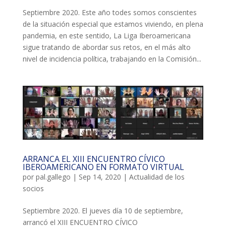
ACCIÓ SOCIAL I JOVES
Septiembre 2020. Este año todes somos conscientes
de la situación especial que estamos viviendo, en plena
pandemia, en este sentido, La Liga Iberoamericana
sigue tratando de abordar sus retos, en el más alto
ESPLAIS
nivel de incidencia política, trabajando en la Comisión...
SUPORT TERCER SECTOR
ARRANCA EL XIII ENCUENTRO CÍVICO
IBEROAMERICANO EN FORMATO VIRTUAL
por
pal.gallego
|
Sep 14, 2020
|
Actualidad de los
socios
CONEIX FUNDESPLAI
Septiembre 2020. El jueves día 10 de septiembre,
arrancó el XIII ENCUENTRO CÍVICO
La Fundació