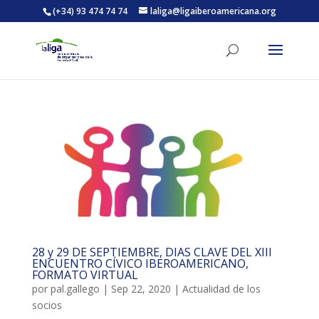
(+34) 93 474 74 74
laliga@ligaiberoamericana.org
ACTIVITATS D'ESTIU
MÓN ESCOLAR
ALBERG CENTRE ESPLAI
FORMACIÓ
28 y 29 DE SEPTIEMBRE, DIAS CLAVE DEL XIII
ENCUENTRO CÍVICO IBEROAMERICANO,
FORMATO VIRTUAL
CASES DE COLÒNIES
por
pal.gallego
|
Sep 22, 2020
|
Actualidad de los
socios