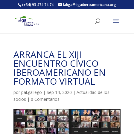
(+34) 93 474 74 74
laliga@ligaiberoamericana.org
ACTIVITATS D'ESTIU
ARRANCA EL XIII
MÓN ESCOLAR
ENCUENTRO CÍVICO
IBEROAMERICANO EN
ALBERG CENTRE ESPLAI
FORMATO VIRTUAL
por
pal.gallego
|
Sep 14, 2020
|
Actualidad de los
FORMACIÓ
socios
|
0 Comentarios
CASES DE COLÒNIES