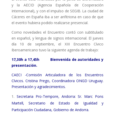
y la AECID (Agencia Española de Cooperación
L'equip
Internacional), y con el impulso de SEGIB. La ciudad de
Cáceres en España iba a ser anfitriona en caso de que
Missió i valors
el evento hubiera podido realizarse presencial.
Els comptes clars
Como novedades el Encuentro contó con subtitulado
en español, y lengua de signos internacional. El jueves
Memòria d'activitats
día 10 de septiembre, el XIII Encuentro Cívico
Proposta educativa
Iberoamericano tuvo la siguiente agenda de trabajo:
17,30h a 17,45h
Bienvenida de autoridades y
ACTUALITAT
presentación.
Notícies
CAECI -Comisión Articuladora de los Encuentros
Cívicos. Cristina Prego, Coordinadora ONGD Uruguay.
Butlletins
Presentación y agradecimientos.
Diari de la Fundació
Secretaria Pro-Tempore, Andorra: Sr. Marc Pons
Fundesplai als mitjans
Martell, Secretario de Estado de Igualdad y
Participación Ciudadana, Gobierno de Andorra.
Xarxes socials