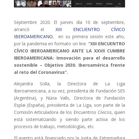
ACCIÓ SOCIAL I JOVES
Septiembre 2020. El jueves día 10 de septiembre,
ESPLAIS
arrancó el
XIII ENCUENTRO CÍVICO
IBEROAMERICANO
, en su primera sesión este año,
por la pandemia en formato on line.
“XIII ENCUENTRO
CÍVICO IBEROAMERICANO ANTE LA XXVII CUMBRE
SUPORT TERCER SECTOR
IBEROAMERICANA: Innovación para el desarrollo
sostenible – Objetivo 2030. Iberoamérica frente
al reto del Coronavirus”.
Alejandra Solla, la Directora de La Liga
Iberoamericana, a su vez, presidenta de Fundación SES
(Argentina), y Núria Valls, Directora de Fundación
Esplai (España), presidenta de La Liga, son parte de la
Comisión Articuladora de los Encuentros Cívicos, quien
está sistematizando y siendo parte activa de los
CONEIX FUNDESPLAI
procesos de trabajo, metodologías, etc.
El evento está financiado por la Junta de Extremadura
La Fundació