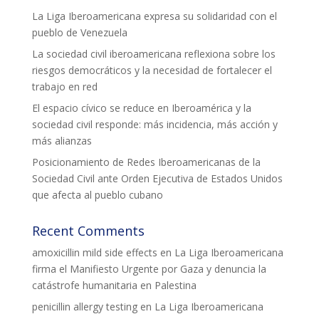
ACCIÓ SOCIAL I JOVES
La Liga Iberoamericana expresa su solidaridad con el
pueblo de Venezuela
La sociedad civil iberoamericana reflexiona sobre los
ESPLAIS
riesgos democráticos y la necesidad de fortalecer el
trabajo en red
El espacio cívico se reduce en Iberoamérica y la
SUPORT TERCER SECTOR
sociedad civil responde: más incidencia, más acción y
más alianzas
Posicionamiento de Redes Iberoamericanas de la
Sociedad Civil ante Orden Ejecutiva de Estados Unidos
que afecta al pueblo cubano
Recent Comments
amoxicillin mild side effects
en
La Liga Iberoamericana
firma el Manifiesto Urgente por Gaza y denuncia la
catástrofe humanitaria en Palestina
CONEIX FUNDESPLAI
penicillin allergy testing
en
La Liga Iberoamericana
La Fundació