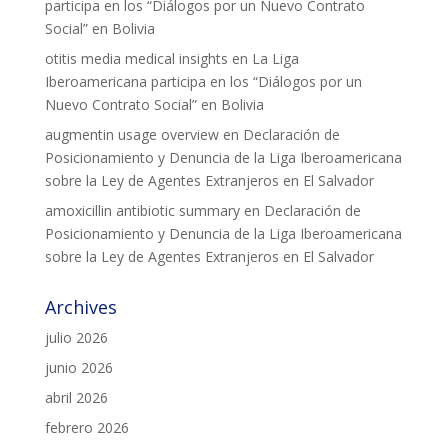
participa en los “Diálogos por un Nuevo Contrato
Social” en Bolivia
L'equip
otitis media medical insights
en
La Liga
Missió i valors
Iberoamericana participa en los “Diálogos por un
Nuevo Contrato Social” en Bolivia
Els comptes clars
augmentin usage overview
en
Declaración de
Memòria d'activitats
Posicionamiento y Denuncia de la Liga Iberoamericana
sobre la Ley de Agentes Extranjeros en El Salvador
Proposta educativa
amoxicillin antibiotic summary
en
Declaración de
Posicionamiento y Denuncia de la Liga Iberoamericana
ACTUALITAT
sobre la Ley de Agentes Extranjeros en El Salvador
Notícies
Archives
Butlletins
julio 2026
Diari de la Fundació
junio 2026
abril 2026
Fundesplai als mitjans
febrero 2026
Xarxes socials