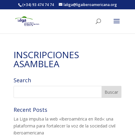
(+34) 93 474 74 74
laliga@ligaiberoamericana.org
ACTIVITATS D'ESTIU
INSCRIPCIONES
MÓN ESCOLAR
ASAMBLEA
ALBERG CENTRE ESPLAI
Search
FORMACIÓ
Recent Posts
La Liga impulsa la web «Iberoamérica en Red»: una
CASES DE COLÒNIES
plataforma para fortalecer la voz de la sociedad civil
iberoamericana