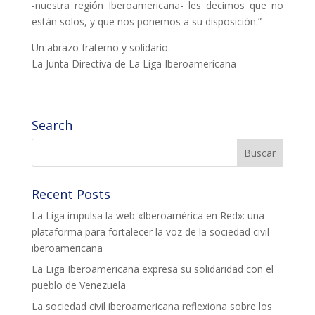
-nuestra región Iberoamericana- les decimos que no
están solos, y que nos ponemos a su disposición.”
L'equip
Un abrazo fraterno y solidario.
Missió i valors
La Junta Directiva de La Liga Iberoamericana
Els comptes clars
Memòria d'activitats
Search
Proposta educativa
ACTUALITAT
Recent Posts
Notícies
La Liga impulsa la web «Iberoamérica en Red»: una
Butlletins
plataforma para fortalecer la voz de la sociedad civil
iberoamericana
Diari de la Fundació
La Liga Iberoamericana expresa su solidaridad con el
Fundesplai als mitjans
pueblo de Venezuela
La sociedad civil iberoamericana reflexiona sobre los
Xarxes socials