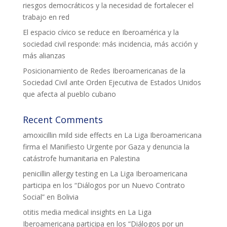
riesgos democráticos y la necesidad de fortalecer el
trabajo en red
COL·LABORA
El espacio cívico se reduce en Iberoamérica y la
sociedad civil responde: más incidencia, más acción y
Fes voluntariat
más alianzas
Fes un donatiu
Posicionamiento de Redes Iberoamericanas de la
Sociedad Civil ante Orden Ejecutiva de Estados Unidos
Treballa amb nosaltres
que afecta al pueblo cubano
Recent Comments
amoxicillin mild side effects
en
La Liga Iberoamericana
firma el Manifiesto Urgente por Gaza y denuncia la
catástrofe humanitaria en Palestina
penicillin allergy testing
en
La Liga Iberoamericana
participa en los “Diálogos por un Nuevo Contrato
Social” en Bolivia
otitis media medical insights
en
La Liga
Iberoamericana participa en los “Diálogos por un