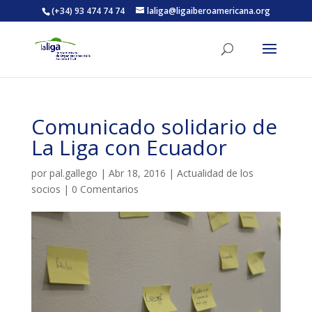
(+34) 93 474 74 74
laliga@ligaiberoamericana.org
ACTIVITATS D'ESTIU
Comunicado solidario de
MÓN ESCOLAR
La Liga con Ecuador
por
pal.gallego
|
Abr 18, 2016
|
Actualidad de los
ALBERG CENTRE ESPLAI
socios
|
0 Comentarios
FORMACIÓ
CASES DE COLÒNIES