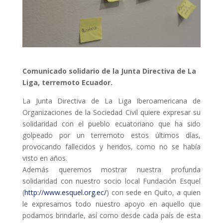
ACCIÓ SOCIAL I JOVES
ESPLAIS
Comunicado solidario de la Junta Directiva de La
Liga, terremoto Ecuador.
SUPORT TERCER SECTOR
La Junta Directiva de La Liga Iberoamericana de
Organizaciones de la Sociedad Civil quiere expresar su
solidaridad con el pueblo ecuatoriano que ha sido
golpeado por un terremoto estos últimos días,
provocando fallecidos y heridos, como no se había
visto en años.
Además queremos mostrar nuestra profunda
solidaridad con nuestro socio local Fundación Esquel
(
http://www.esquel.org.ec/
) con sede en Quito,
a quien
CONEIX FUNDESPLAI
le expresamos todo nuestro apoyo en aquello que
podamos brindarle, así como desde cada país de esta
La Fundació