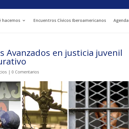
é hacemos
Encuentros Cívicos Iberoamericanos
Agenda
MÓN ESCOLAR
ALBERG CENTRE
s Avanzados en justicia juvenil
CCIÓ SOCIAL I JOVES
ESPLAIS
urativo
cios
|
0 Comentarios
ACTUALITAT
COL·
Notícies
Butlletins
ors
Diari de la Fundació