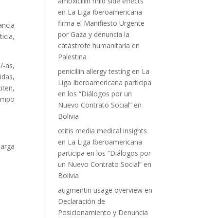
amoxicillin mild side effects
en
La Liga Iberoamericana
firma el Manifiesto Urgente
ancia
por Gaza y denuncia la
icia,
catástrofe humanitaria en
Palestina
/-as,
penicillin allergy testing
en
La
idas,
Liga Iberoamericana participa
iten,
en los “Diálogos por un
campo
Nuevo Contrato Social” en
Bolivia
otitis media medical insights
en
La Liga Iberoamericana
larga
participa en los “Diálogos por
un Nuevo Contrato Social” en
Bolivia
augmentin usage overview
en
Declaración de
Posicionamiento y Denuncia