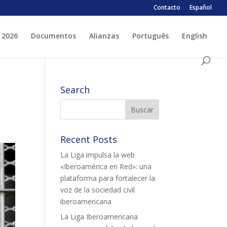
Contacto
Español
 2026
Documentos
Alianzas
Português
English
 ESPLAI
FORMACIÓ
Search
SUPORT TERCER SECTOR
Recent Posts
La Liga impulsa la web
«Iberoamérica en Red»: una
plataforma para fortalecer la
voz de la sociedad civil
LABORA
Fes voluntariat
iberoamericana
Fes un donatiu
La Liga Iberoamericana
Treballa amb nosaltres