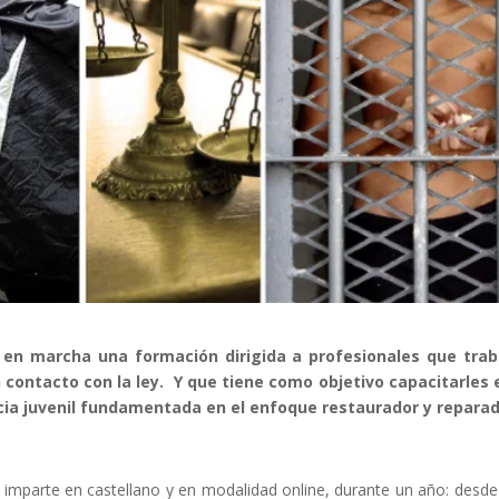
clars
Fundesplai als mitjans
tivitats
Xarxes socials
ucativa
e en marcha una formación dirigida a profesionales que trab
n contacto con la ley. Y que tiene como objetivo capacitarles 
cia juvenil fundamentada en el enfoque restaurador y reparad
imparte en castellano y en modalidad online, durante un año: desde 