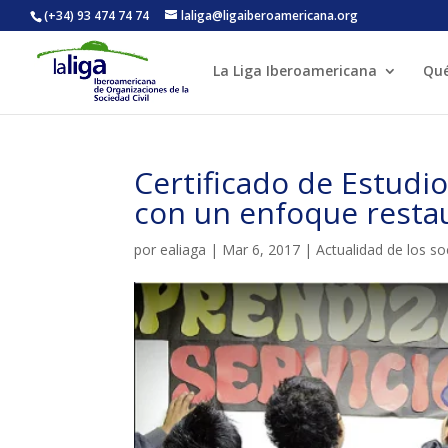
(+34) 93 474 74 74
laliga@ligaiberoamericana.org
La Liga Iberoamericana
Qu
ACTIVITATS D'ESTIU
Certificado de Estudio
CASES DE COLÒNIES
A
con un enfoque resta
por
ealiaga
|
Mar 6, 2017
|
Actualidad de los so
CONEIX FUNDESPLAI
La Fundació
L'equip
Missió i val