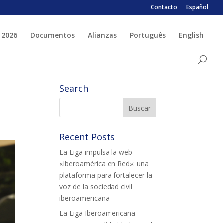
Contacto
Español
 2026
Documentos
Alianzas
Português
English
 ESPLAI
FORMACIÓ
Search
SUPORT TERCER SECTOR
Recent Posts
La Liga impulsa la web
«Iberoamérica en Red»: una
plataforma para fortalecer la
voz de la sociedad civil
LABORA
Fes voluntariat
iberoamericana
Fes un donatiu
La Liga Iberoamericana
Treballa amb nosaltres