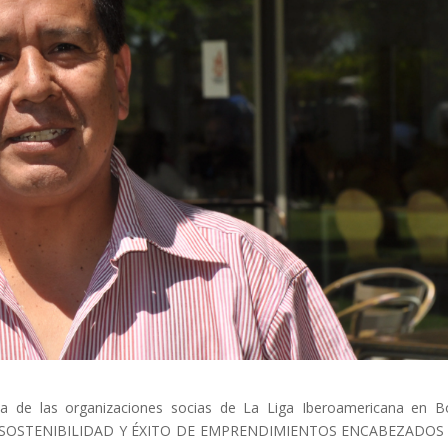
clars
Fundesplai als mitjans
tivitats
Xarxes socials
ucativa
a de las organizaciones socias de La Liga Iberoamericana en Bo
 SOSTENIBILIDAD Y ÉXITO DE EMPRENDIMIENTOS ENCABEZADOS