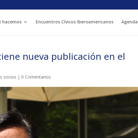
é hacemos
Encuentros Cívicos Iberoamericanos
Agenda
MÓN ESCOLAR
ALBERG CENTRE
 tiene nueva publicación en el
CCIÓ SOCIAL I JOVES
ESPLAIS
os socios
|
0 Comentarios
ACTUALITAT
COL·
Notícies
Butlletins
ors
Diari de la Fundació