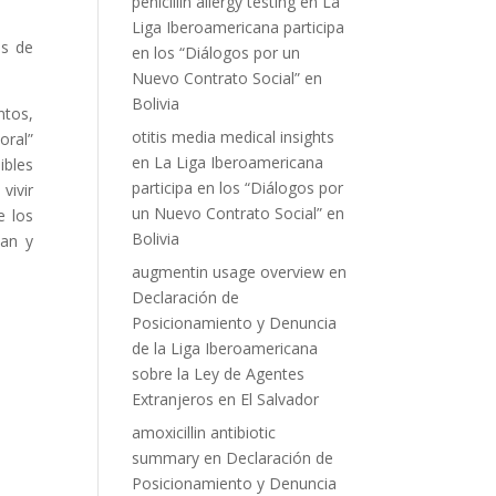
penicillin allergy testing
en
La
Liga Iberoamericana participa
os de
en los “Diálogos por un
Nuevo Contrato Social” en
Bolivia
ntos,
otitis media medical insights
oral”
en
La Liga Iberoamericana
ibles
participa en los “Diálogos por
vivir
un Nuevo Contrato Social” en
e los
Bolivia
zan y
augmentin usage overview
en
Declaración de
Posicionamiento y Denuncia
de la Liga Iberoamericana
sobre la Ley de Agentes
Extranjeros en El Salvador
amoxicillin antibiotic
summary
en
Declaración de
Posicionamiento y Denuncia