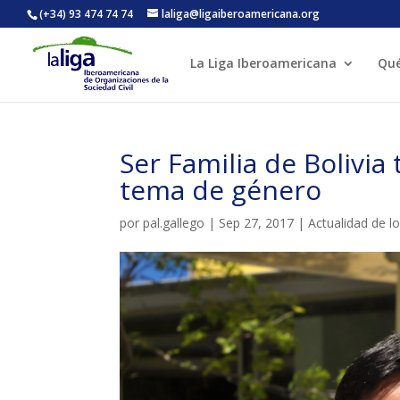
(+34) 93 474 74 74
laliga@ligaiberoamericana.org
La Liga Iberoamericana
Qu
ACTIVITATS D'ESTIU
Ser Familia de Bolivia
CASES DE COLÒNIES
A
tema de género
por
pal.gallego
|
Sep 27, 2017
|
Actualidad de l
CONEIX FUNDESPLAI
La Fundació
L'equip
Missió i val