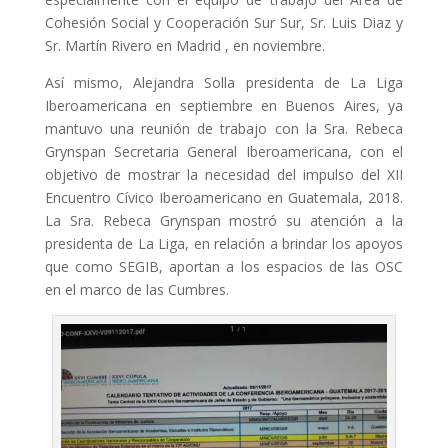
Cohesión Social y Cooperación Sur Sur, Sr. Luis Diaz y
L'equip
Sr. Martín Rivero en Madrid , en noviembre.
Missió i valors
Así mismo, Alejandra Solla presidenta de La Liga
Iberoamericana en septiembre en Buenos Aires, ya
Els comptes clars
mantuvo una reunión de trabajo con la Sra. Rebeca
Memòria d'activitats
Grynspan Secretaria General Iberoamericana, con el
objetivo de mostrar la necesidad del impulso del XII
Proposta educativa
Encuentro Cívico Iberoamericano en Guatemala, 2018.
La Sra. Rebeca Grynspan mostró su atención a la
ACTUALITAT
presidenta de La Liga, en relación a brindar los apoyos
que como SEGIB, aportan a los espacios de las OSC
Notícies
en el marco de las Cumbres.
Butlletins
Diari de la Fundació
Fundesplai als mitjans
Xarxes socials