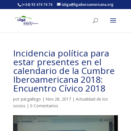
(+34) 93 474 74 74
laliga@ligaiberoamericana.org
ACTIVITATS D'ESTIU
Incidencia política para
MÓN ESCOLAR
estar presentes en el
calendario de la Cumbre
ALBERG CENTRE ESPLAI
Iberoamericana 2018:
Encuentro Cívico 2018
FORMACIÓ
por
pal.gallego
|
Nov 28, 2017
|
Actualidad de los
socios
|
0 Comentarios
CASES DE COLÒNIES