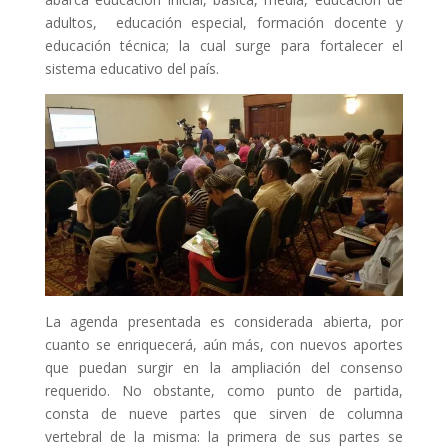
adultos, educación especial, formación docente y
L'equip
educación técnica; la cual surge para fortalecer el
sistema educativo del país.
Missió i valors
Els comptes clars
Memòria d'activitats
Proposta educativa
ACTUALITAT
Notícies
La agenda presentada es considerada abierta, por
Butlletins
cuanto se enriquecerá, aún más, con nuevos aportes
Diari de la Fundació
que puedan surgir en la ampliación del consenso
requerido. No obstante, como punto de partida,
Fundesplai als mitjans
consta de nueve partes que sirven de columna
vertebral de la misma: la primera de sus partes se
Xarxes socials