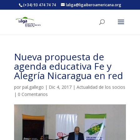
(+34) 93 474 74 74
laliga@ligaiberoamericana.org
ACTIVITATS D'ESTIU
Nueva propuesta de
MÓN ESCOLAR
agenda educativa Fe y
Alegría Nicaragua en red
ALBERG CENTRE ESPLAI
por
pal.gallego
|
Dic 4, 2017
|
Actualidad de los socios
|
0 Comentarios
FORMACIÓ
CASES DE COLÒNIES