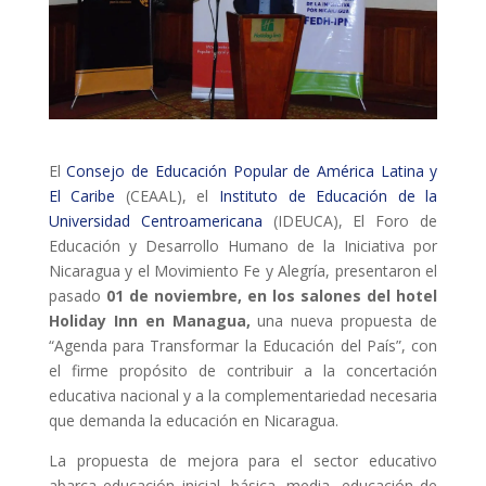
ACCIÓ SOCIAL I JOVES
ESPLAIS
El
Consejo de Educación Popular de América Latina y
SUPORT TERCER SECTOR
El Caribe
(CEAAL), el
Instituto de Educación de la
Universidad Centroamericana
(IDEUCA), El Foro de
Educación y Desarrollo Humano de la Iniciativa por
Nicaragua y el Movimiento Fe y Alegría, presentaron el
pasado
01 de noviembre, en los salones del hotel
Holiday Inn en Managua,
una nueva propuesta de
“Agenda para Transformar la Educación del País”, con
el firme propósito de contribuir a la concertación
educativa nacional y a la complementariedad necesaria
que demanda la educación en Nicaragua.
CONEIX FUNDESPLAI
La propuesta de mejora para el sector educativo
La Fundació
abarca educación inicial, básica, media, educación de