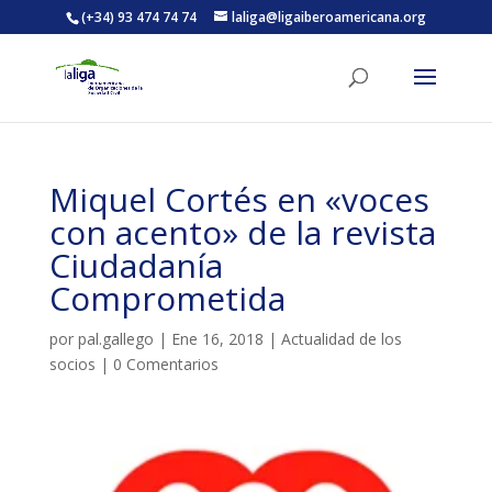
(+34) 93 474 74 74
laliga@ligaiberoamericana.org
ACTIVITATS D'ESTIU
Miquel Cortés en «voces
MÓN ESCOLAR
con acento» de la revista
Ciudadanía
ALBERG CENTRE ESPLAI
Comprometida
por
pal.gallego
|
Ene 16, 2018
|
Actualidad de los
FORMACIÓ
socios
|
0 Comentarios
CASES DE COLÒNIES