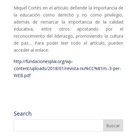
Miquel Cortés en el articulo defiende la importancia de
L'equip
la educación como derecho y no como privilegio,
además de remarcar la importancia de la calidad
Missió i valors
educativa, entre otros apostando por el
Els comptes clars
reconocimiento del liderazgo, promoviendo la cultura
de paz… Para poder leer todo el artículo, pueden
Memòria d'activitats
acceder al enlace:
Proposta educativa
http://fundacionesplai.org/wp-
content/uploads/2018/01/revista-nu%CC%81m.-3-per-
ACTUALITAT
WEB.pdf
Notícies
Butlletins
Diari de la Fundació
Search
Fundesplai als mitjans
Xarxes socials