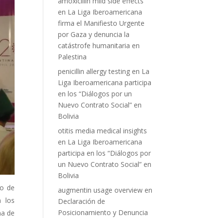
amoxicillin mild side effects
en
La Liga Iberoamericana
firma el Manifiesto Urgente
por Gaza y denuncia la
catástrofe humanitaria en
Palestina
penicillin allergy testing
en
La
Liga Iberoamericana participa
en los “Diálogos por un
Nuevo Contrato Social” en
Bolivia
otitis media medical insights
en
La Liga Iberoamericana
participa en los “Diálogos por
un Nuevo Contrato Social” en
Bolivia
io de
augmentin usage overview
en
n los
Declaración de
Posicionamiento y Denuncia
na de