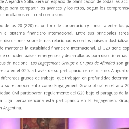
de Alejandra Solla. Será un espacio de planificación de todas las acc
clars
Fundesplai als mitjans
bajo para compartir los avances y los retos, según los compromis
tivitats
Xarxes socials
desarrollamos en la red como son:
ucativa
o de los 20 (G20) es un foro de cooperación y consulta entre los p
el sistema financiero internacional. Entre sus principales tare
de discusiones sobre temas relacionados con los países industrializa
 mantener la estabilidad financiera internacional. El G20 tiene esp
e coinciden países emergentes y desarrollados para discutir temas 
cusión nacional.
Los Engagement Groups o Grupos de Afinidad
son gr
cta en el G20, a través de su participación en el mismo. Al igual q
iferentes grupos de trabajo, que trabajan en profundidad determi
uvo su reconocimiento como Engagement Group oficial en el año 2
edad Civil participaron regularmente del G20 bajo el paraguas de la
a Liga Iberoamericana está participando en El Engagement Gro
n Argentina.