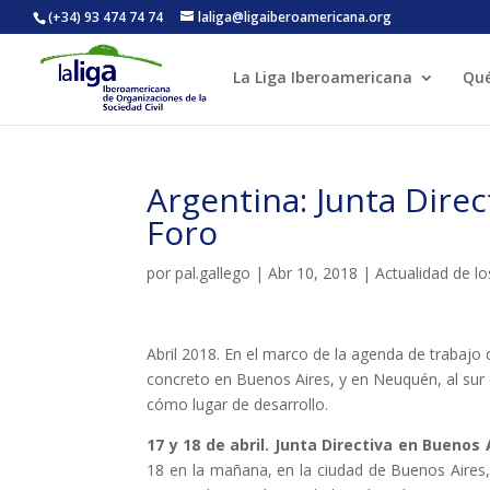
(+34) 93 474 74 74
laliga@ligaiberoamericana.org
La Liga Iberoamericana
Qu
ACTIVITATS D'ESTIU
Argentina: Junta Direc
CASES DE COLÒNIES
A
Foro
por
pal.gallego
|
Abr 10, 2018
|
Actualidad de lo
Abril 2018. En el marco de la agenda de trabajo 
concreto en Buenos Aires, y en Neuquén, al sur d
cómo lugar de desarrollo.
CONEIX FUNDESPLAI
La Fundació
17 y 18 de abril. Junta Directiva en Buenos 
L'equip
18 en la mañana, en la ciudad de Buenos Aires, 
Missió i val