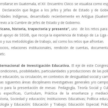
rollarse en Guatemala, el XII Encuentro Cívico se visualiza como es
a Declaración que llegue a los Jefes y Jefas de Estado y de Gobi
ridades Indígenas, desarrollado recientemente en Antigua (Guatem
evio a la Cumbre de Jefes de Estado y de Gobierno.
icano, historia, trayectoria y presente”,
uno de los retos para
l apoyo de SEGIB, que recoja la experiencia de trabajo de La Liga 
ido y sus metodologías de trabajo, así como los retos que afrontan.
ios, relaciones institucionales, rendición de cuentas, document
etc.
nternacional de Investigación Educativa.
El eje de este Congre
condiciones, posibilidades, particularidades y producciones de las polí
 educación, su circulación, en contextos de desigualdad social y ca
las siguientes áreas disciplinares investigativas generales y/o camp
co para la presentación de mesas: Pedagogía, Teoría Social y Cul
as específicas, Currículum, Práctica de la enseñanza y mediac
oria, Sociedad y educación; Instituciones Educativas; Política educa
mología y Educación; Educación y Trabajo; Educación Especial; Prác