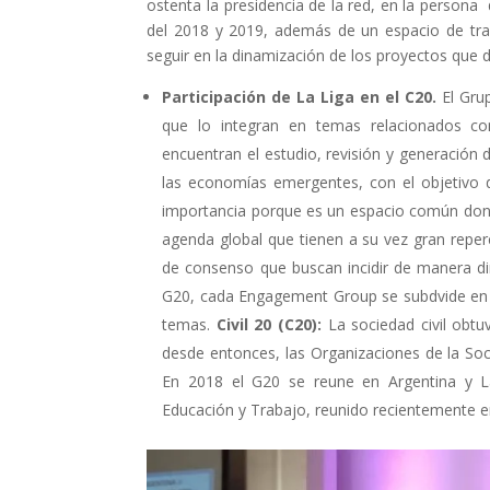
ostenta la presidencia de la red, en la persona 
Els comptes 
del 2018 y 2019, además de un espacio de tra
Memòria d'ac
seguir en la dinamización de los proyectos que 
Proposta ed
Participación de La Liga en el C20.
El Grup
que lo integran en temas relacionados con 
encuentran el estudio, revisión y generación 
las economías emergentes, con el objetivo de
importancia porque es un espacio común dond
agenda global que tienen a su vez gran reper
de consenso que buscan incidir de manera dire
G20, cada Engagement Group se subdvide en d
temas.
Civil 20 (C20):
La sociedad civil obt
desde entonces, las Organizaciones de la Soci
En 2018 el G20 se reune en Argentina y L
Educación y Trabajo, reunido recientemente e