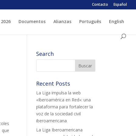
Contacto
Español
 2026
Documentos
Alianzas
Português
English
 ESPLAI
FORMACIÓ
Search
SUPORT TERCER SECTOR
Recent Posts
La Liga impulsa la web
«Iberoamérica en Red»: una
plataforma para fortalecer la
voz de la sociedad civil
LABORA
Fes voluntariat
iberoamericana
coles
Fes un donatiu
La Liga Iberoamericana
, que
Treballa amb nosaltres