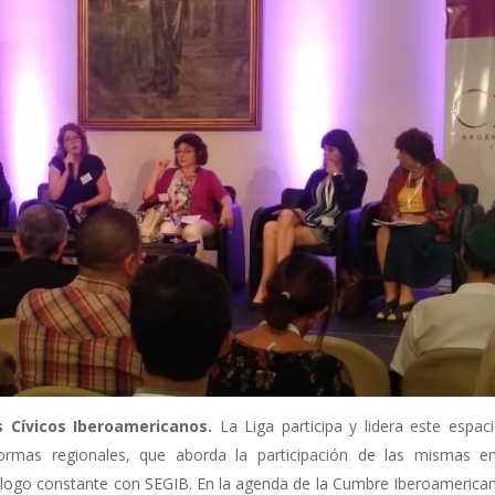
s Cívicos Iberoamericanos.
La Liga participa y lidera este espac
ormas regionales, que aborda la participación de las mismas e
álogo constante con SEGIB. En la agenda de la Cumbre Iberoamerica