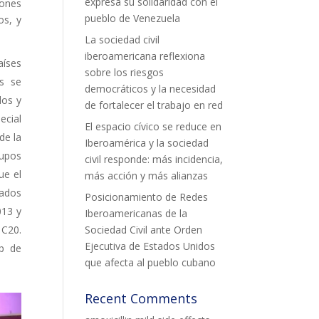
expresa su solidaridad con el
iones
pueblo de Venezuela
os, y
La sociedad civil
iberoamericana reflexiona
aíses
sobre los riesgos
as se
democráticos y la necesidad
dos y
de fortalecer el trabajo en red
ecial
El espacio cívico se reduce en
de la
Iberoamérica y la sociedad
upos
civil responde: más incidencia,
ue el
más acción y más alianzas
nados
Posicionamiento de Redes
013 y
Iberoamericanas de la
 C20.
Sociedad Civil ante Orden
Ejecutiva de Estados Unidos
up de
que afecta al pueblo cubano
Recent Comments