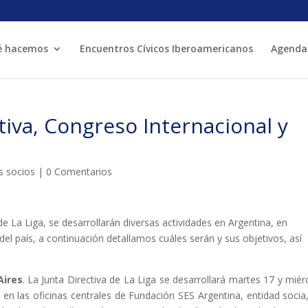
é hacemos
Encuentros Cívicos Iberoamericanos
Agenda
MÓN ESCOLAR
ALBERG CENTRE
tiva, Congreso Internacional y
CCIÓ SOCIAL I JOVES
ESPLAIS
s socios
|
0 Comentarios
de La Liga, se desarrollarán diversas actividades en Argentina, en
el país, a continuación detallamos cuáles serán y sus objetivos, así
ACTUALITAT
COL·
Notícies
Aires
. La Junta Directiva de La Liga se desarrollará martes 17 y miér
Butlletins
en las oficinas centrales de Fundación SES Argentina, entidad socia
ors
Diari de la Fundació