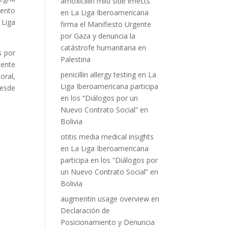
amoxicillin mild side effects
mento
en
La Liga Iberoamericana
 Liga
firma el Manifiesto Urgente
por Gaza y denuncia la
catástrofe humanitaria en
s por
Palestina
nente
penicillin allergy testing
en
La
oral,
Liga Iberoamericana participa
desde
en los “Diálogos por un
Nuevo Contrato Social” en
Bolivia
otitis media medical insights
en
La Liga Iberoamericana
participa en los “Diálogos por
un Nuevo Contrato Social” en
Bolivia
augmentin usage overview
en
Declaración de
Posicionamiento y Denuncia