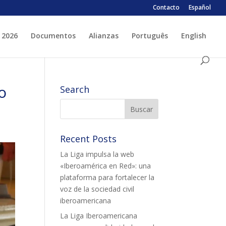
Contacto
Español
 2026
Documentos
Alianzas
Português
English
 ESPLAI
FORMACIÓ
o
Search
SUPORT TERCER SECTOR
Recent Posts
La Liga impulsa la web
«Iberoamérica en Red»: una
plataforma para fortalecer la
voz de la sociedad civil
LABORA
Fes voluntariat
iberoamericana
Fes un donatiu
La Liga Iberoamericana
Treballa amb nosaltres