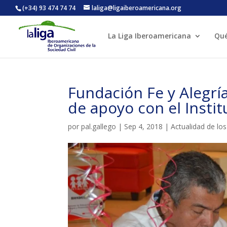
(+34) 93 474 74 74
laliga@ligaiberoamericana.org
La Liga Iberoamericana
Qu
ACTIVITATS D'ESTIU
Fundación Fe y Alegrí
CASES DE COLÒNIES
A
de apoyo con el Institu
por
pal.gallego
|
Sep 4, 2018
|
Actualidad de los
CONEIX FUNDESPLAI
La Fundació
L'equip
Missió i val