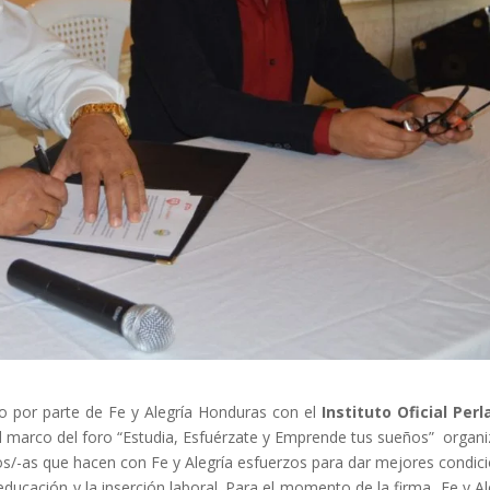
clars
Fundesplai als mitjans
tivitats
Xarxes socials
ucativa
o por parte de Fe y Alegría Honduras con el
Instituto Oficial Perl
 el marco del foro “Estudia, Esfuérzate y Emprende tus sueños” organ
os/-as que hacen con Fe y Alegría esfuerzos para dar mejores condic
 educación y la inserción laboral. Para el momento de la firma Fe y Al