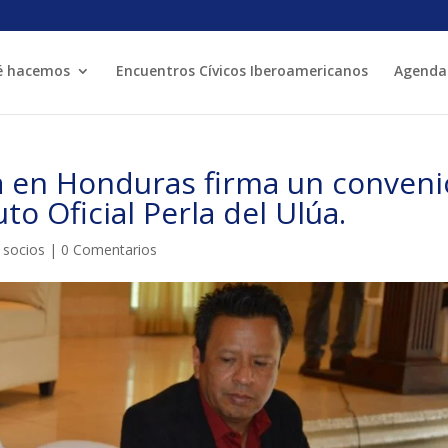
é hacemos
Encuentros Cívicos Iberoamericanos
Agenda
MÓN ESCOLAR
ALBERG CENTRE
a en Honduras firma un conveni
CCIÓ SOCIAL I JOVES
ESPLAIS
to Oficial Perla del Ulúa.
 socios
|
0 Comentarios
ACTUALITAT
COL·
Notícies
Butlletins
ors
Diari de la Fundació