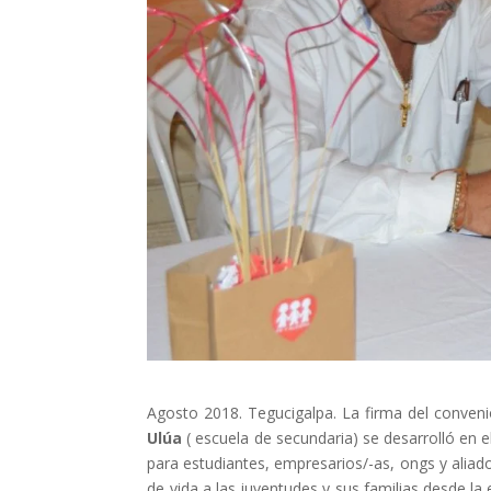
Els comptes 
Memòria d'ac
Proposta ed
Agosto 2018. Tegucigalpa. La firma del conveni
Ulúa
( escuela de secundaria) se desarrolló en
para estudiantes, empresarios/-as, ongs y aliad
de vida a las juventudes y sus familias desde la