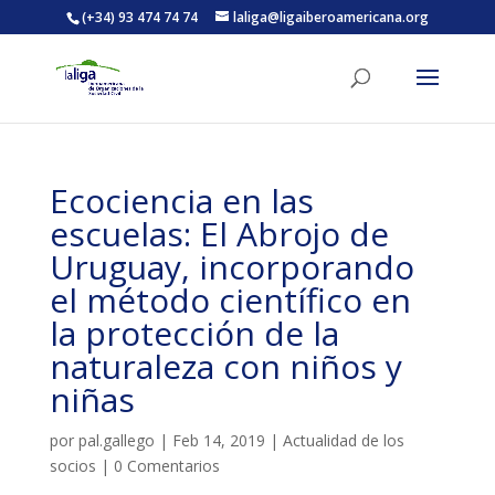
(+34) 93 474 74 74
laliga@ligaiberoamericana.org
ACTIVITATS D'ESTIU
Ecociencia en las
MÓN ESCOLAR
escuelas: El Abrojo de
Uruguay, incorporando
ALBERG CENTRE ESPLAI
el método científico en
la protección de la
naturaleza con niños y
FORMACIÓ
niñas
CASES DE COLÒNIES
por
pal.gallego
|
Feb 14, 2019
|
Actualidad de los
socios
|
0 Comentarios