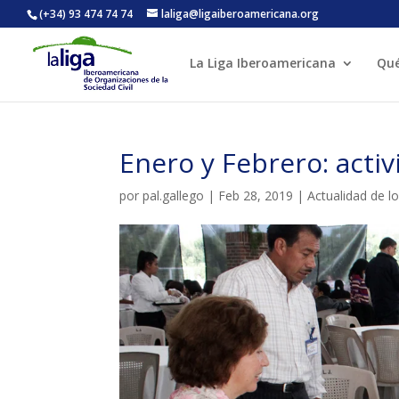
(+34) 93 474 74 74
laliga@ligaiberoamericana.org
La Liga Iberoamericana
Qu
ACTIVITATS D'ESTIU
Enero y Febrero: activ
CASES DE COLÒNIES
A
por
pal.gallego
|
Feb 28, 2019
|
Actualidad de l
CONEIX FUNDESPLAI
La Fundació
L'equip
Missió i val