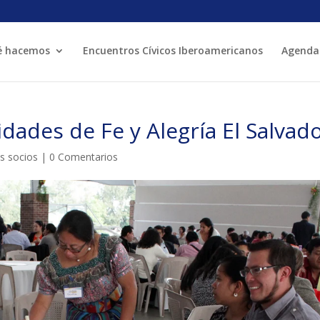
é hacemos
Encuentros Cívicos Iberoamericanos
Agenda
MÓN ESCOLAR
ALBERG CENTRE
idades de Fe y Alegría El Salvad
CCIÓ SOCIAL I JOVES
ESPLAIS
os socios
|
0 Comentarios
ACTUALITAT
COL·
Notícies
Butlletins
ors
Diari de la Fundació