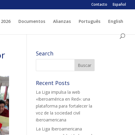
Contacto
Español
 2026
Documentos
Alianzas
Português
English
 ESPLAI
FORMACIÓ
or
Search
SUPORT TERCER SECTOR
Recent Posts
La Liga impulsa la web
«Iberoamérica en Red»: una
plataforma para fortalecer la
voz de la sociedad civil
LABORA
Fes voluntariat
iberoamericana
Fes un donatiu
La Liga Iberoamericana
Treballa amb nosaltres