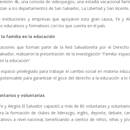
evisión 4k, una consola de videojuegos, una estadía vacacional famil
ían a los departamentos de San Salvador, La Libertad y San Vicente.
e instituciones y empresas que apoyaron esta gran causa, Fe y Al
s educativos y formativos con los que cuenta en el país.
 la familia en la educación
zaciones que forman parte de la Red Salvadoreña por el Derecho
lvador, realizaron la presentación de la investigación “Familia: espac
 en la educación”.
 espacio privilegiado para trabajar el cambio social en materia educa
 potenciable para garantizar el goce del derecho a la educación a lo 
untarios y voluntarias
y Alegría El Salvador capacitó a más de 80 voluntarias y voluntario
a la formación de clubes de liderazgo, inglés, deporte, debate, ca
tivos a nivel nacional, beneficiando a cientos de niños, niñas y jó