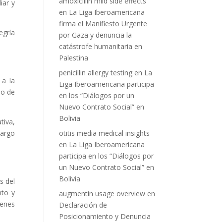
amoxicillin mild side effects
iar y
en
La Liga Iberoamericana
firma el Manifiesto Urgente
egría
por Gaza y denuncia la
catástrofe humanitaria en
Palestina
penicillin allergy testing
en
La
 a la
Liga Iberoamericana participa
io de
en los “Diálogos por un
Nuevo Contrato Social” en
Bolivia
tiva,
largo
otitis media medical insights
en
La Liga Iberoamericana
participa en los “Diálogos por
un Nuevo Contrato Social” en
Bolivia
s del
nto y
augmentin usage overview
en
venes
Declaración de
Posicionamiento y Denuncia