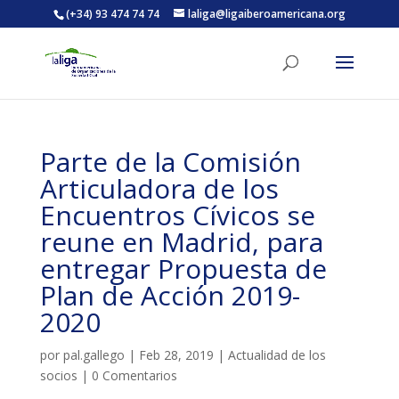
(+34) 93 474 74 74
laliga@ligaiberoamericana.org
ACTIVITATS D'ESTIU
Parte de la Comisión
MÓN ESCOLAR
Articuladora de los
Encuentros Cívicos se
ALBERG CENTRE ESPLAI
reune en Madrid, para
entregar Propuesta de
Plan de Acción 2019-
FORMACIÓ
2020
CASES DE COLÒNIES
por
pal.gallego
|
Feb 28, 2019
|
Actualidad de los
socios
|
0 Comentarios