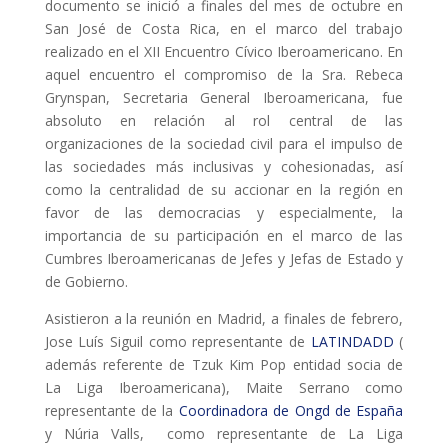
documento se inició a finales del mes de octubre en
San José de Costa Rica, en el marco del trabajo
L'equip
realizado en el XII Encuentro Cívico Iberoamericano. En
aquel encuentro el compromiso de la Sra. Rebeca
Missió i valors
Grynspan, Secretaria General Iberoamericana, fue
Els comptes clars
absoluto en relación al rol central de las
organizaciones de la sociedad civil para el impulso de
Memòria d'activitats
las sociedades más inclusivas y cohesionadas, así
Proposta educativa
como la centralidad de su accionar en la región en
favor de las democracias y especialmente, la
importancia de su participación en el marco de las
ACTUALITAT
Cumbres Iberoamericanas de Jefes y Jefas de Estado y
de Gobierno.
Notícies
Asistieron a la reunión en Madrid, a finales de febrero,
Butlletins
Jose Luís Siguil como representante de
LATINDADD
(
Diari de la Fundació
además referente de Tzuk Kim Pop entidad socia de
La Liga Iberoamericana), Maite Serrano como
Fundesplai als mitjans
representante de la
Coordinadora de Ongd de España
y Núria Valls, como representante de La Liga
Xarxes socials