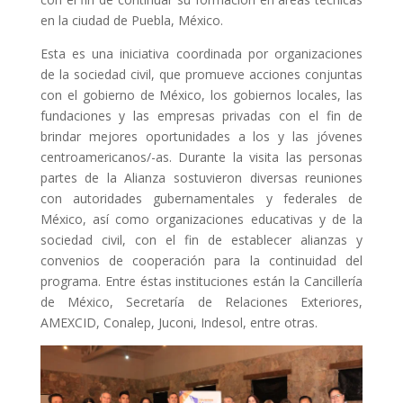
en la ciudad de Puebla, México.
L'equip
Esta es una iniciativa coordinada por organizaciones
Missió i valors
de la sociedad civil, que promueve acciones conjuntas
con el gobierno de México, los gobiernos locales, las
Els comptes clars
fundaciones y las empresas privadas con el fin de
Memòria d'activitats
brindar mejores oportunidades a los y las jóvenes
centroamericanos/-as. Durante la visita las personas
Proposta educativa
partes de la Alianza sostuvieron diversas reuniones
con autoridades gubernamentales y federales de
ACTUALITAT
México, así como organizaciones educativas y de la
sociedad civil, con el fin de establecer alianzas y
Notícies
convenios de cooperación para la continuidad del
programa. Entre éstas instituciones están la Cancillería
Butlletins
de México, Secretaría de Relaciones Exteriores,
AMEXCID, Conalep, Juconi, Indesol, entre otras.
Diari de la Fundació
Fundesplai als mitjans
Xarxes socials