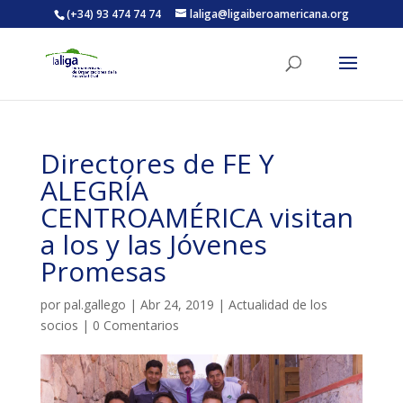
(+34) 93 474 74 74
laliga@ligaiberoamericana.org
ACTIVITATS D'ESTIU
Directores de FE Y
MÓN ESCOLAR
ALEGRÍA
CENTROAMÉRICA visitan
ALBERG CENTRE ESPLAI
a los y las Jóvenes
Promesas
FORMACIÓ
por
pal.gallego
|
Abr 24, 2019
|
Actualidad de los
socios
|
0 Comentarios
CASES DE COLÒNIES