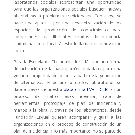
laboratorios sociales representan una oportunidad
para que las organizaciones sociales busquen nuevas
L'equip
alternativas a problemas tradicionales. Con ellos, se
Missió i valors
hace una apuesta por una descentralización de los
espacios de producción de conocimiento para
Els comptes clars
comprender los diferentes modos de incidencia
ciudadana en lo local. A esto le llamamos innovación
Memòria d'activitats
social.
Proposta educativa
Para la Escuela de Ciudadanía, los LICs son una forma
de activación de la participación ciudadana para una
ACTUALITAT
gestión compartida de lo local a partir de la generación
de alternativas. El desarrollo de los laboratorios se
Notícies
dará a través de nuestra
plataforma EVA – CLIC
en un
proceso de cuatro fases: ideación, caja de
Butlletins
herramientas, prototipaje de plan de incidencia y
Diari de la Fundació
manos a la obra. A través de los laboratorios, desde
Fundación Esquel quieren acompañar y guiar a las
Fundesplai als mitjans
organizaciones en el proceso de construcción de un
plan de incidencia. Y lo más importante: no se parte de
Xarxes socials