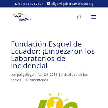
(+34) 93 474 74 74
laliga@ligaiberoamericana.org
ACTIVITATS D'ESTIU
Fundación Esquel de
MÓN ESCOLAR
Ecuador: ¡Empezaron los
Laboratorios de
ALBERG CENTRE ESPLAI
Incidencia!
por
pal.gallego
|
Abr 24, 2019
|
Actualidad de los
FORMACIÓ
socios
|
0 Comentarios
CASES DE COLÒNIES