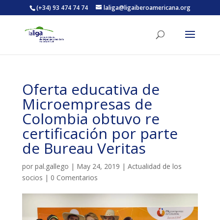
(+34) 93 474 74 74
laliga@ligaiberoamericana.org
ACTIVITATS D'ESTIU
Oferta educativa de
MÓN ESCOLAR
Microempresas de
Colombia obtuvo re
ALBERG CENTRE ESPLAI
certificación por parte
de Bureau Veritas
FORMACIÓ
por
pal.gallego
|
May 24, 2019
|
Actualidad de los
socios
|
0 Comentarios
CASES DE COLÒNIES