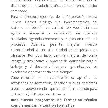
da debido a que cada tres años se debe renovar dicho
L'equip
certificado.
Para la directora ejecutiva de la Corporación, María
Missió i valors
Teresa Gómez Gallego “La implementación del
Els comptes clars
Sistema de Gestión de Calidad ISO 9001:2015 nos
ayuda a aumentar la satisfacción de nuestros
Memòria d'activitats
asociados logrando coherencia y mejora en todos los
procesos. Además, permite mejorar nuestra
Proposta educativa
competitividad gracias a la calidad de los programas
ofrecidos. Por otro lado, permite mejorar de forma
ACTUALITAT
integral y significativa el proceso de educación para el
trabajo y el desarrollo humano, garantizando su
Notícies
excelencia y permanencia en el tiempo”.
Cabe recordar que la certificación se aplicó a las
Butlletins
actividades de formación, docencia y a las diferentes
Diari de la Fundació
áreas de apoyo con las que cuenta la Institución para
el Trabajo y el Desarrollo Humano.
Fundesplai als mitjans
¡Dos nuevos programas de formación técnica
complementan la gestión formativa!
Xarxes socials