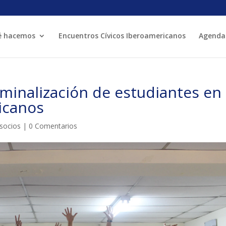
é hacemos
Encuentros Cívicos Iberoamericanos
Agenda
MÓN ESCOLAR
ALBERG CENTRE
minalización de estudiantes en
CCIÓ SOCIAL I JOVES
ESPLAIS
icanos
 socios
|
0 Comentarios
ACTUALITAT
COL·
Notícies
Butlletins
ors
Diari de la Fundació