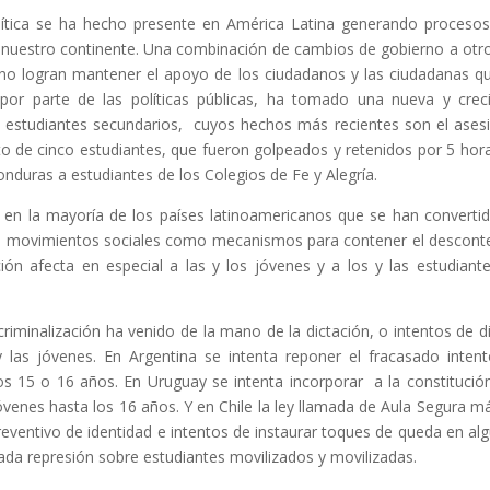
olítica se ha hecho presente en América Latina generando proceso
nuestro continente. Una combinación de cambios de gobierno a otr
ue no logran mantener el apoyo de los ciudadanos y las ciudadanas q
por parte de las políticas públicas, ha tomado una nueva y crec
las estudiantes secundarios, cuyos hechos más recientes son el ases
sto de cinco estudiantes, que fueron golpeados y retenidos por 5 hor
onduras a estudiantes de los Colegios de Fe y Alegría.
o en la mayoría de los países latinoamericanos que se han converti
los movimientos sociales como mecanismos para contener el descont
ción afecta en especial a las y los jóvenes y a los y las estudiant
criminalización ha venido de la mano de la dictación, o intentos de di
 las jóvenes. En Argentina se intenta reponer el fracasado inten
 los 15 o 16 años. En Uruguay se intenta incorporar a la constitución
óvenes hasta los 16 años. Y en Chile la ley llamada de Aula Segura m
preventivo de identidad e intentos de instaurar toques de queda en al
da represión sobre estudiantes movilizados y movilizadas.