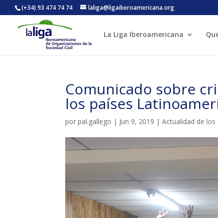
(+34) 93 474 74 74
laliga@ligaiberoamericana.org
La Liga Iberoamericana
Qu
ACTIVITATS D'ESTIU
Comunicado sobre cri
CASES DE COLÒNIES
A
los países Latinoamer
por
pal.gallego
|
Jun 9, 2019
|
Actualidad de los
CONEIX FUNDESPLAI
La Fundació
L'equip
Missió i val