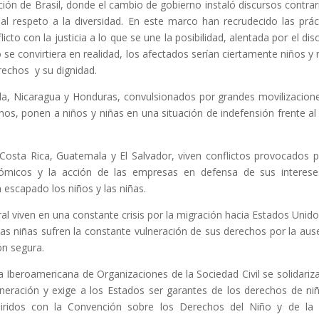
ción de Brasil, donde el cambio de gobierno instaló discursos contrar
al respeto a la diversidad. En este marco han recrudecido las prác
icto con la justicia a lo que se une la posibilidad, alentada por el dis
to se convirtiera en realidad, los afectados serían ciertamente niños y 
echos y su dignidad.
a, Nicaragua y Honduras, convulsionados por grandes movilizacione
s, ponen a niños y niñas en una situación de indefensión frente al
sta Rica, Guatemala y El Salvador, viven conflictos provocados p
ómicos y la acción de las empresas en defensa de sus interes
escapado los niños y las niñas.
al viven en una constante crisis por la migración hacia Estados Unido
 las niñas sufren la constante vulneración de sus derechos por la aus
ón segura.
ga Iberoamericana de Organizaciones de la Sociedad Civil se solidariz
ulneración y exige a los Estados ser garantes de los derechos de ni
ridos con la Convención sobre los Derechos del Niño y de la 