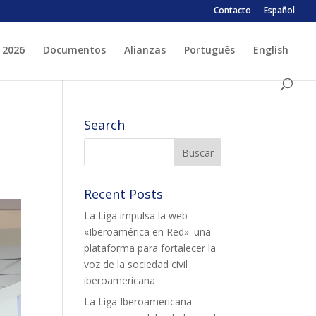
Contacto
Español
 2026
Documentos
Alianzas
Português
English
 ESPLAI
FORMACIÓ
Search
SUPORT TERCER SECTOR
Recent Posts
La Liga impulsa la web
«Iberoamérica en Red»: una
plataforma para fortalecer la
voz de la sociedad civil
LABORA
Fes voluntariat
iberoamericana
Fes un donatiu
La Liga Iberoamericana
Treballa amb nosaltres