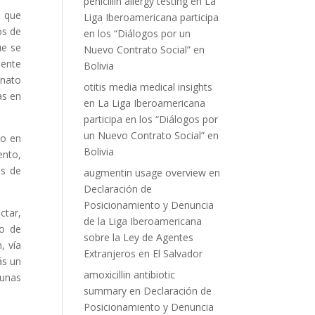
penicillin allergy testing
en
La
s que
Liga Iberoamericana participa
os de
en los “Diálogos por un
ue se
Nuevo Contrato Social” en
iente
Bolivia
inato
otitis media medical insights
as en
en
La Liga Iberoamericana
participa en los “Diálogos por
un Nuevo Contrato Social” en
do en
Bolivia
ento,
es de
augmentin usage overview
en
Declaración de
Posicionamiento y Denuncia
ctar,
de la Liga Iberoamericana
to de
sobre la Ley de Agentes
, vía
Extranjeros en El Salvador
ás un
amoxicillin antibiotic
gunas
summary
en
Declaración de
Posicionamiento y Denuncia