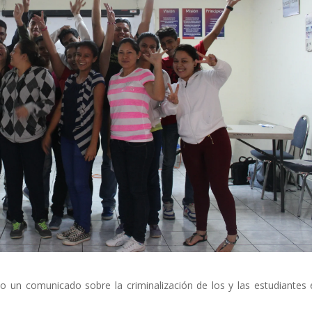
clars
Fundesplai als mitjans
tivitats
Xarxes socials
ucativa
o un comunicado sobre la criminalización de los y las estudiantes 