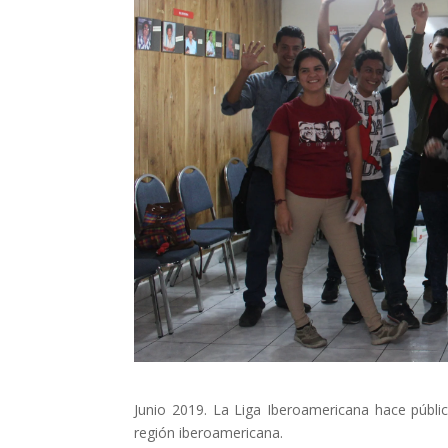
Els comptes 
Memòria d'ac
Proposta ed
Junio 2019. La Liga Iberoamericana hace públic
región iberoamericana.