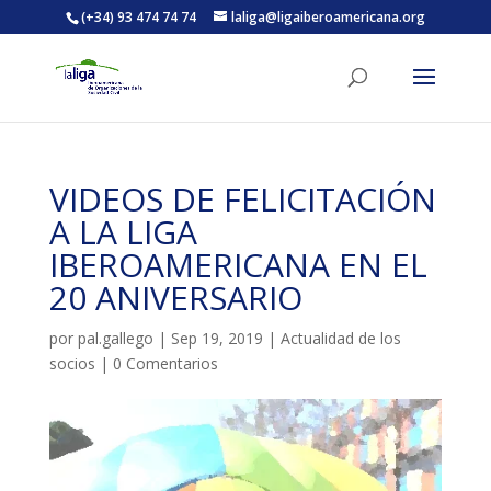
(+34) 93 474 74 74
laliga@ligaiberoamericana.org
ACTIVITATS D'ESTIU
VIDEOS DE FELICITACIÓN
MÓN ESCOLAR
A LA LIGA
IBEROAMERICANA EN EL
ALBERG CENTRE ESPLAI
20 ANIVERSARIO
por
pal.gallego
|
Sep 19, 2019
|
Actualidad de los
FORMACIÓ
socios
|
0 Comentarios
CASES DE COLÒNIES