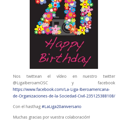
L'equip
Missió i valors
Els comptes clars
Memòria d'activitats
Proposta educativa
ACTUALITAT
Nos twittean el vídeo en nuestro twitter
Notícies
@LigaIberoamOSC y facebook
https://www.facebook.com/La-Liga-Iberoamericana-
Butlletins
de-Organizaciones-de-la-Sociedad-Civil-235125388108/
Diari de la Fundació
Con el hasthag
#LaLiga20aniversario
Fundesplai als mitjans
Muchas gracias por vuestra colaboración!
Xarxes socials