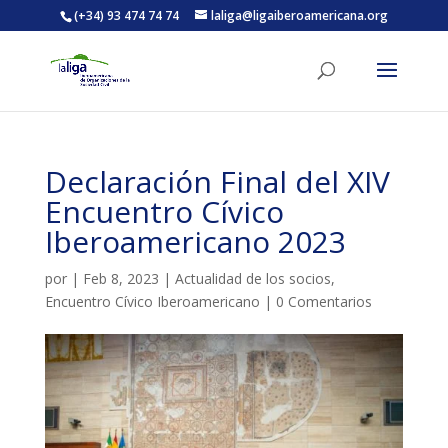
(+34) 93 474 74 74
laliga@ligaiberoamericana.org
ACTIVITATS D'ESTIU
Declaración Final del XIV
MÓN ESCOLAR
Encuentro Cívico
Iberoamericano 2023
ALBERG CENTRE ESPLAI
por
|
Feb 8, 2023
|
Actualidad de los socios
,
Encuentro Cívico Iberoamericano
|
0 Comentarios
FORMACIÓ
CASES DE COLÒNIES