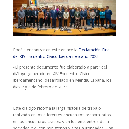
ACCIÓ SOCIAL I JOVES
ESPLAIS
SUPORT TERCER SECTOR
Podéis encontrar en este enlace la
Declaración Final
del XIV Encuentro Cívico Iberoamericano 2023
«El presente documento fue elaborado a partir del
diálogo generado en XIV Encuentro Cívico
Iberoamericano, desarrollado en Mérida, España, los
días 7 y 8 de febrero de 2023.
Este diálogo retoma la larga historia de trabajo
realizado en los diferentes encuentros preparatorios,
CONEIX FUNDESPLAI
en los encuentros cívicos, y en los encuentros de la
sociedad civil con ministerios y altas autoridades. Una
La Fundació