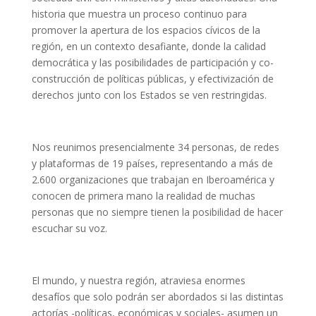
historia que muestra un proceso continuo para
L'equip
promover la apertura de los espacios cívicos de la
región, en un contexto desafiante, donde la calidad
Missió i valors
democrática y las posibilidades de participación y co-
construcción de políticas públicas, y efectivización de
Els comptes clars
derechos junto con los Estados se ven restringidas.
Memòria d'activitats
Proposta educativa
Nos reunimos presencialmente 34 personas, de redes
y plataformas de 19 países, representando a más de
ACTUALITAT
2.600 organizaciones que trabajan en Iberoamérica y
conocen de primera mano la realidad de muchas
Notícies
personas que no siempre tienen la posibilidad de hacer
escuchar su voz.
Butlletins
Diari de la Fundació
El mundo, y nuestra región, atraviesa enormes
Fundesplai als mitjans
desafíos que solo podrán ser abordados si las distintas
Xarxes socials
actorías -políticas, económicas y sociales- asumen un