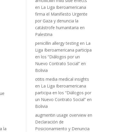
amoxicillin mild side effects
en
La Liga Iberoamericana
firma el Manifiesto Urgente
por Gaza y denuncia la
s
catástrofe humanitaria en
Palestina
penicillin allergy testing
en
La
Liga Iberoamericana participa
en los “Diálogos por un
Nuevo Contrato Social” en
Bolivia
otitis media medical insights
en
La Liga Iberoamericana
participa en los “Diálogos por
que
un Nuevo Contrato Social” en
Bolivia
augmentin usage overview
en
Declaración de
Posicionamiento y Denuncia
a la