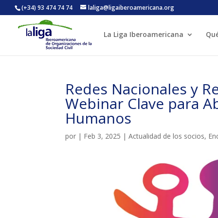
(+34) 93 474 74 74
laliga@ligaiberoamericana.org
La Liga Iberoamericana
Qu
ACTIVITATS D'ESTIU
Redes Nacionales y R
CASES DE COLÒNIES
A
Webinar Clave para A
Humanos
por
|
Feb 3, 2025
|
Actualidad de los socios
,
En
CONEIX FUNDESPLAI
La Fundació
L'equip
Missió i val