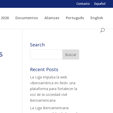
Contacto
Español
 2026
Documentos
Alianzas
Português
English
 ESPLAI
FORMACIÓ
Search
SUPORT TERCER SECTOR
s
Recent Posts
La Liga impulsa la web
«Iberoamérica en Red»: una
plataforma para fortalecer la
voz de la sociedad civil
LABORA
Fes voluntariat
iberoamericana
Fes un donatiu
La Liga Iberoamericana
Treballa amb nosaltres