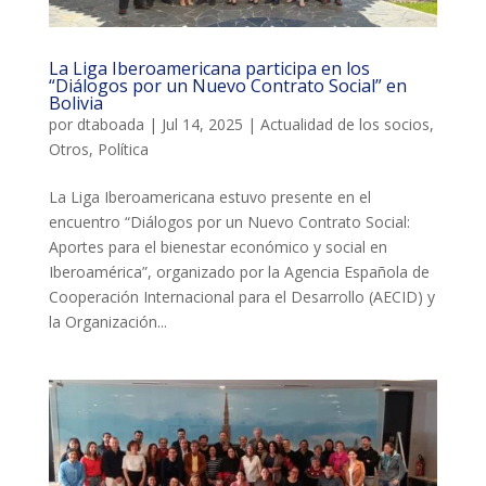
L'equip
La Liga Iberoamericana participa en los
Missió i valors
“Diálogos por un Nuevo Contrato Social” en
Bolivia
Els comptes clars
por
dtaboada
|
Jul 14, 2025
|
Actualidad de los socios
,
Otros
,
Política
Memòria d'activitats
La Liga Iberoamericana estuvo presente en el
Proposta educativa
encuentro “Diálogos por un Nuevo Contrato Social:
Aportes para el bienestar económico y social en
ACTUALITAT
Iberoamérica”, organizado por la Agencia Española de
Cooperación Internacional para el Desarrollo (AECID) y
Notícies
la Organización...
Butlletins
Diari de la Fundació
Fundesplai als mitjans
Xarxes socials