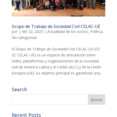
COL·LABORA
Fes voluntariat
Grupo de Trabajo de Sociedad Civil CELAC-UE
por
|
Abr 22, 2025
|
Actualidad de los socios
,
Política
,
Fes un donatiu
Sin categorizar
Treballa amb nosaltres
El Grupo de Trabajo de Sociedad Civil CELAC-UE (GT
SC CELAC-UE) es un espacio de articulación entre
redes, plataformas y organizaciones de la sociedad
civil de América Latina y el Caribe (ALC) y de la Unión
Europea (UE). Su objetivo principal es garantizar una...
Search
Recent Posts