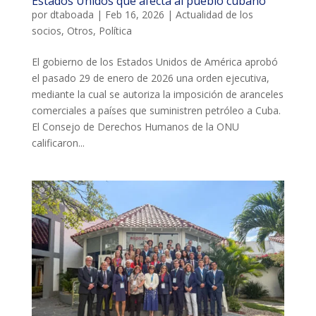
Estados Unidos que afecta al pueblo cubano
ACCIÓ SOCIAL I JOVES
por
dtaboada
|
Feb 16, 2026
|
Actualidad de los
socios
,
Otros
,
Política
El gobierno de los Estados Unidos de América aprobó
ESPLAIS
el pasado 29 de enero de 2026 una orden ejecutiva,
mediante la cual se autoriza la imposición de aranceles
comerciales a países que suministren petróleo a Cuba.
SUPORT TERCER SECTOR
El Consejo de Derechos Humanos de la ONU
calificaron...
CONEIX FUNDESPLAI
La Fundació